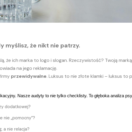
 myślisz, że nikt nie patrzy.
Myślą, że ich marka to logo i slogan. Rzeczywistość? Twoją marką
owiada na jego reklamację.
firmy
przewidywalne
. Luksus to nie złote klamki – luksus t
. Nasze audyty to nie tylko checklisty. To głęboka analiza psyc
aży dodatkowej?
le nie „pomocny”?
 a nie relacja?