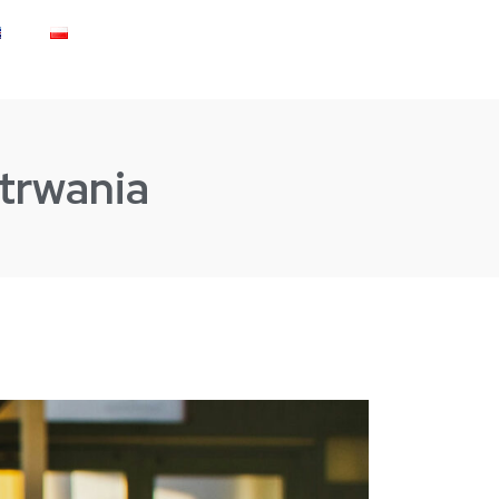
etrwania